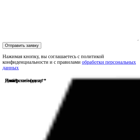
Отправить заявку
Нажимая кнопку, вы соглашаетесь с политикой
конфиденциальности и с правилами
обработки персональных
данных
Имя *
Номер телефона *
Выберите модель *
Дилерский центр *
Email